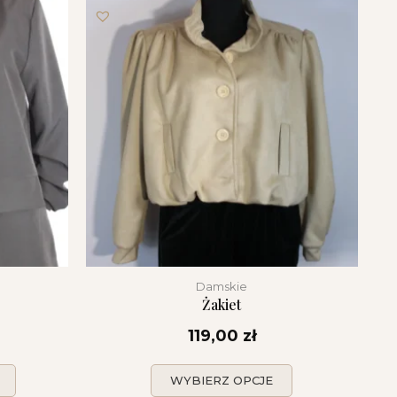
Damskie
Żakiet
119,00
zł
WYBIERZ OPCJE