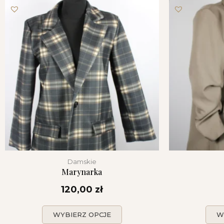
Damskie
Marynarka
120,00
zł
WYBIERZ OPCJE
W