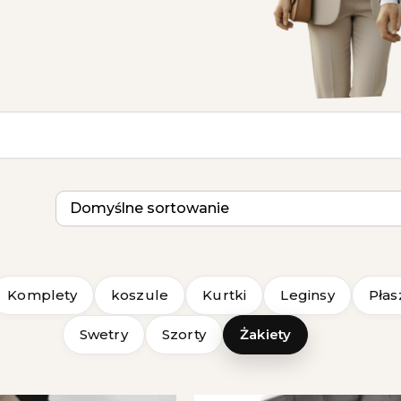
Komplety
koszule
Kurtki
Leginsy
Płas
Swetry
Szorty
Żakiety