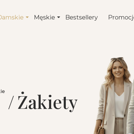
Damskie
Męskie
Bestsellery
Promocj
ie
/
Żakiety